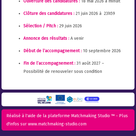
Ouverture des candidatures :
18 mai 2026 à minuit
Clôture des candidatures :
21 juin 2026 à 23h59
Sélection / Pitch :
29 juin 2026
Annonce des résultats :
A venir
Début de l’accompagnement :
10 septembre 2026
Fin de l’accompagnement :
31 août 2027 –
Possibilité de renouveler sous condition
Réalisé à l'aide de la plateforme
Matchmaking Studio ™
- Plus
d'infos sur
www.matchmaking-studio.com