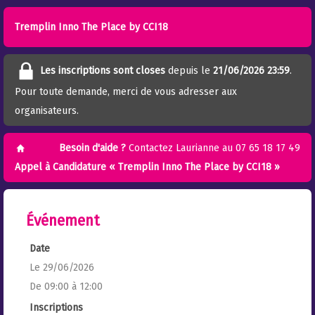
Tremplin Inno The Place by CCI18
Les inscriptions sont closes
depuis le
21/06/2026 23:59
.
Pour toute demande, merci de vous adresser aux
organisateurs.
Besoin d'aide ?
Contactez Laurianne au
07 65 18 17 49
Appel à Candidature « Tremplin Inno The Place by CCI18 »
Événement
Date
Le 29/06/2026
De 09:00 à 12:00
Inscriptions