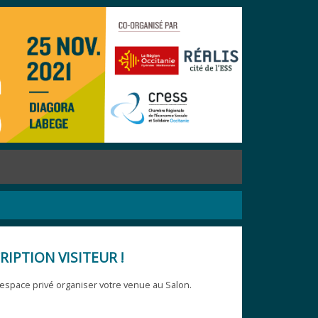
RIPTION VISITEUR !
 espace privé organiser votre venue au Salon.