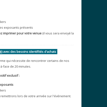
liers
e des exposants présents
ez imprimer pour votre venue
(il vous sera envoyé la
vé
) avec des besoins identifités d'achats
erme qui nécessite de rencontrer certains de nos
-à-face de 20 minutes.
itif exclusif :
 exposants
liers
remettrons lors de votre arrivée sur l'événement.