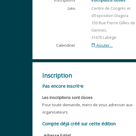
Inscriptions
Inscriptions closes
Lieu
Centre de Congrès et
d’Exposition Diagora
150 Rue Pierre Gilles de
Gennes,
31670 Labège
Calendrier
Ajouter…
Inscription
Pas encore inscrit•e
Les inscriptions sont closes
Pour toute demande, merci de vous adresser aux
organisateurs.
Compte déjà créé sur cette édition
Adresse E-Mail