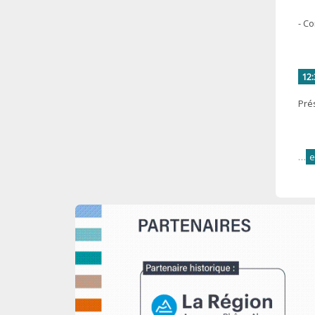
- C
12:
Pré
…
e