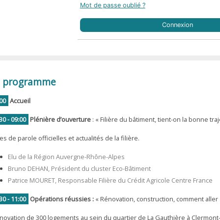
Mot de passe oublié ?
Connexion
 programme
00
Accueil
30 - 09:00
Plénière d’ouverture
: « Filière du bâtiment, tient-on la bonne traj
es de parole officielles et actualités de la filière.
Elu de la Région Auvergne-Rhône-Alpes
Bruno DEHAN, Président du cluster Eco-Bâtiment
Patrice MOURET, Responsable Filière du Crédit Agricole Centre France
30 - 11:00
Opérations réussies :
« Rénovation, construction, comment aller
énovation de 300 logements au sein du quartier de La Gauthière à Clermont