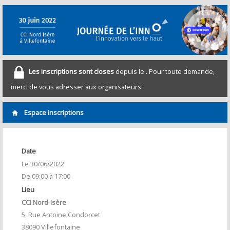
Les inscriptions sont closes
depuis le
. Pour toute demande,
merci de vous adresser aux organisateurs.
Espace inscriptions
Date
Le 30/06/2022
De 09:00 à 17:00
Lieu
CCI Nord-Isère
5, Rue Antoine Condorcet
38090 Villefontaine