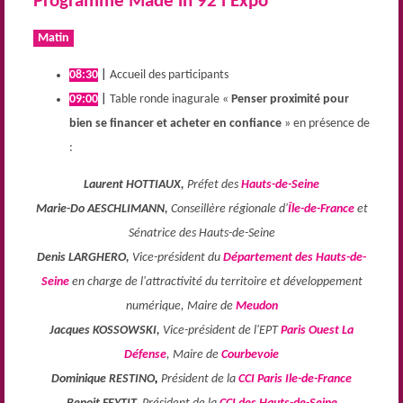
Programme Made in 92 l'Expo
Matin
08:30
|
Accueil des participants
09:00
|
Table ronde inagurale «
Penser proximité pour
bien se financer et acheter en confiance
»
en présence de
:
Laurent HOTTIAUX,
Préfet des
Hauts-de-Seine
Marie-Do AESCHLIMANN,
Conseillère régionale d'
Île-de-France
et
Sénatrice des Hauts-de-Seine
Denis LARGHERO,
Vice-président du
Département des Hauts-de-
Seine
en charge de l'attractivité du territoire et développement
numérique, Maire de
Meudon
Jacques KOSSOWSKI,
Vice-président de l'EPT
Paris Ouest La
Défense
, Maire de
Courbevoie
Dominique RESTINO
,
Président de la
CCI Paris Ile-de-France