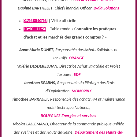
Benoit FEYTIT,
Président de la
CCI des Hauts-de-Seine
Daphné BARTHELET
, Chief Financial Officer,
Lydia Solutions
09:45 - 10h45
|
Visite officielle
10:50 - 11:50
|
Table ronde «
Connaître les pratiques
d'achat et les marchés des grands comptes ?
»
Anne-Marie DUNET
,
Responsable des Achats Solidaires et
Inclusifs,
ORANGE
Valérie DESDEREDJIAN,
Directrice Achat Stratégie et Projet
Tertiaire,
EDF
Jonathan KEARNS
,
Responsable du Pilotage des Frais
d’Exploitation,
MONOPRIX
Timothée BARRAULT
,
Responsable des achats FM et maintenance
multi technique National,
BOUYGUES Energies et services
Nicolas LALLEMAND
, Directeur de la commande publique unifiée
des Yvelines et des Hauts-de-Seine,
Département des Hauts-de-