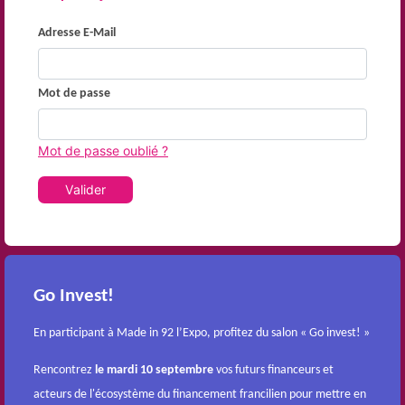
Adresse E-Mail
Mot de passe
Mot de passe oublié ?
Valider
Go Invest!
En participant à Made in 92 l’Expo, profitez du salon « Go invest! »
Rencontrez
le mardi 10 septembre
vos futurs financeurs et
acteurs de l'écosystème du financement francilien pour mettre en