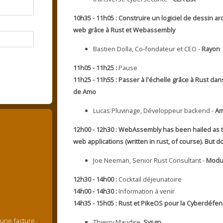
10h35 - 11h05 : Construire un logiciel de dessin a
web grâce à Rust et Webassembly
Bastien Dolla, Co-fondateur et CEO -
Rayon
11h05 - 11h25 :
Pause
11h25 - 11h55 : Passer à l'échelle grâce à Rust dan
de Amo
Lucas Pluvinage, Développeur backend -
A
12h00 - 12h30 : WebAssembly has been hailed as th
web applications (written in rust, of course). But do
Joe Neeman, Senior Rust Consultant -
Modus
12h30 - 14h00 :
Cocktail déjeunatoire
14h00 - 14h30 :
Information à venir
14h35 - 15h05 : Rust et PikeOS pour la Cyberdéfe
 une facture
Thierry Maudire,
Sysgo