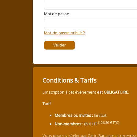
Mot de passe
Mot de passe oublié ?
Valider
Conditions & Tarifs
L'inscription à cet événement est
OBLIGATOIRE
.
Tarif
Membres ou invités :
Gratuit
(106,80 € TTC)
Non-membres :
89 € HT
Vous pourrez régler par Carte Bancaire et recevrez