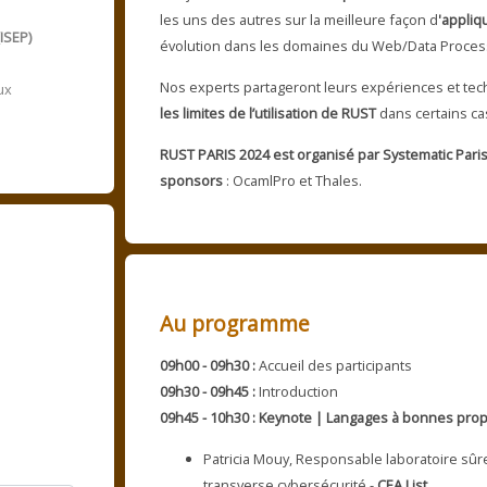
les uns des autres sur la meilleure façon d
'appliq
ISEP)
évolution dans les domaines du Web/Data Proce
Nos experts partageront leurs expériences et te
ux
les limites de l’utilisation de RUST
dans certains ca
RUST PARIS 2024 est organisé par Systematic Paris
sponsors
: OcamlPro et Thales.
Au programme
09h00 - 09h30 :
Accueil des participants
09h30 - 09h45 :
Introduction
09h45 - 10h30 : Keynote | Langages à bonnes propr
Patricia Mouy, Responsable laboratoire sûre
transverse cybersécurité -
CEA List