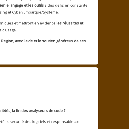
uer le langage et les outils
à des défis en constante
ssing et Cyber/Embarqué/Système.
chniques et mettront en évidence
les réussites et
s d’usage.
 Region, avec l'aide et le soutien généreux de ses
iétés, la fin des analyseurs de code ?
té et sécurité des logiciels et responsable axe