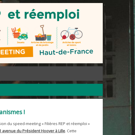
anismes !
ion du speed-meeting « Filières REP et réemploi »
 avenue du Président Hoover à Lille
. Cette