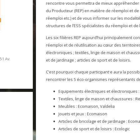
rencontre vous permettra de mieux appréhender les
du Producteur (REP) en matière de réemploi et de 
réemploi etc.) et de vous informer sur les modal
structures de l’ESS spécialistes du réemploi et de la
Les six filières REP aujourd’hui principalement c
réemploi et de réutilisation au cœur des territoir
électroniques ; textiles, linge de maison et chaussu
51 Av.
et de jardinage ; articles de sport et de loisirs.
C’est pourquoi chaque participant·e aura la possibi
rencontrer les 5 éco-organismes représentants de c
Equipements électriques et électroniques :
Textiles, linge de maison et chaussures : R
Meubles : Ecomaison, Valdelia
Jouets et jeux : Ecomaison
Articles de bricolage et de jardinage : Ecoma
Articles de sport et de loisirs : Ecologic