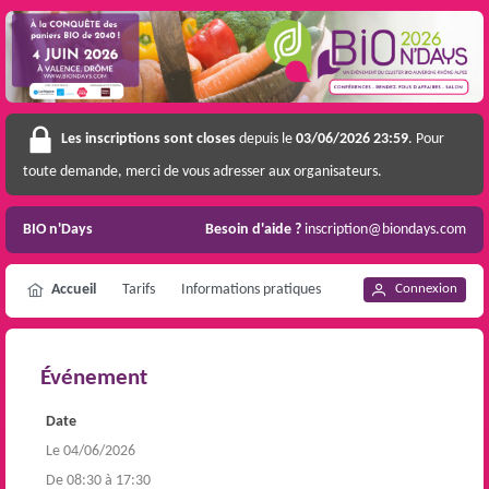
Les inscriptions sont closes
depuis le
03/06/2026 23:59
. Pour
toute demande, merci de vous adresser aux organisateurs.
BIO n'Days
Besoin d'aide ?
inscription@biondays.com
Accueil
Tarifs
Informations pratiques
Connexion
Événement
Date
Le 04/06/2026
De 08:30 à 17:30